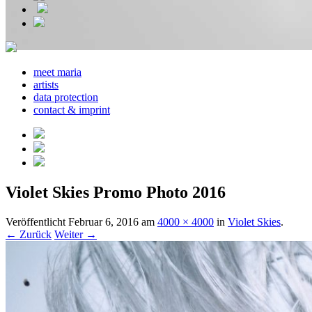
meet maria
artists
data protection
contact & imprint
Violet Skies Promo Photo 2016
Veröffentlicht
Februar 6, 2016
am
4000 × 4000
in
Violet Skies
.
← Zurück
Weiter →