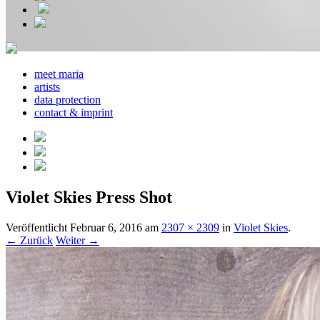
meet maria
artists
data protection
contact & imprint
Violet Skies Press Shot
Veröffentlicht
Februar 6, 2016
am
2307 × 2309
in
Violet Skies
.
← Zurück
Weiter →