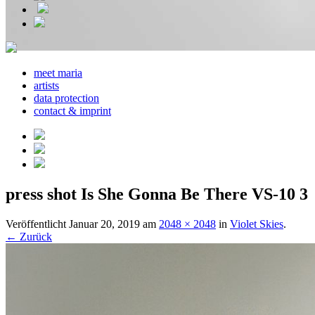
meet maria
artists
data protection
contact & imprint
press shot Is She Gonna Be There VS-10 3
Veröffentlicht
Januar 20, 2019
am
2048 × 2048
in
Violet Skies
.
← Zurück