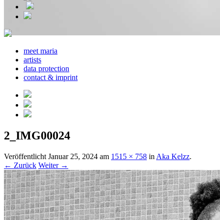
meet maria
artists
data protection
contact & imprint
2_IMG00024
Veröffentlicht
Januar 25, 2024
am
1515 × 758
in
Aka Kelzz
.
← Zurück
Weiter →