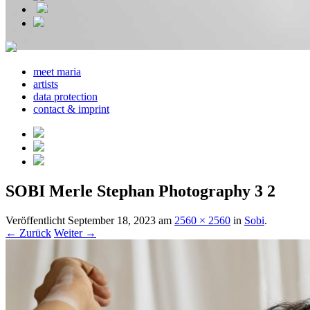
meet maria
artists
data protection
contact & imprint
SOBI Merle Stephan Photography 3 2
Veröffentlicht
September 18, 2023
am
2560 × 2560
in
Sobi
.
← Zurück
Weiter →