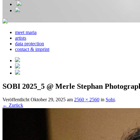
meet maria
artists
data protection
contact & imprint
SOBI 2025_5 @ Merle Stephan Photograp
Veröffentlicht
Oktober 29, 2025
am
2560 × 2560
in
Sobi
.
← Zurück