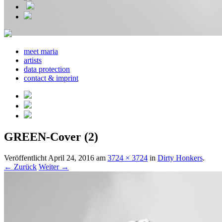
meet maria
artists
data protection
contact & imprint
GREEN-Cover (2)
Veröffentlicht
April 24, 2016
am
3724 × 3724
in
Dirty Honkers
.
← Zurück
Weiter →